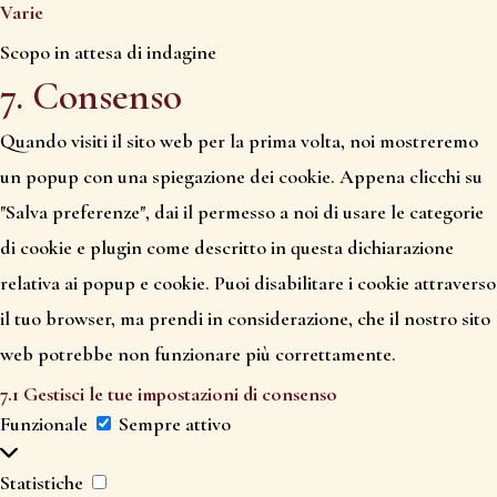
js
Varie
to
service
Scopo in attesa di indagine
7. Consenso
google-
Consent
analytics
to
Quando visiti il sito web per la prima volta, noi mostreremo
service
un popup con una spiegazione dei cookie. Appena clicchi su
varie
"Salva preferenze", dai il permesso a noi di usare le categorie
di cookie e plugin come descritto in questa dichiarazione
relativa ai popup e cookie. Puoi disabilitare i cookie attraverso
il tuo browser, ma prendi in considerazione, che il nostro sito
web potrebbe non funzionare più correttamente.
7.1 Gestisci le tue impostazioni di consenso
Funzionale
Funzionale
Sempre attivo
Statistiche
Statistiche